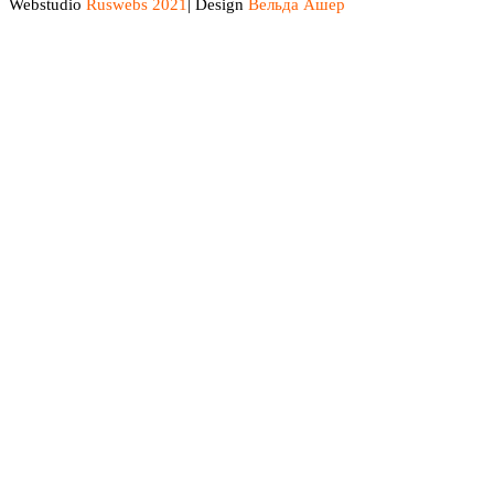
Webstudio
Ruswebs 2021
| Design
Вельда Ашер