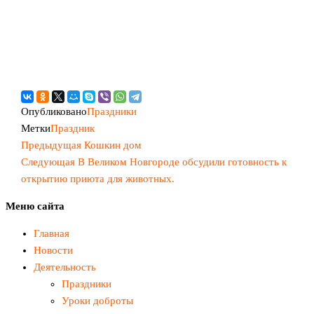
Опубликовано
Праздники
Метки
Праздник
Предыдущая
Навигация
Предыдущая
Кошкин дом
запись
Следующая
Следующая
В Великом Новгороде обсудили готовность к
по
запись
открытию приюта для животных.
записям
Меню сайта
Главная
Новости
Деятельность
Праздники
Уроки доброты