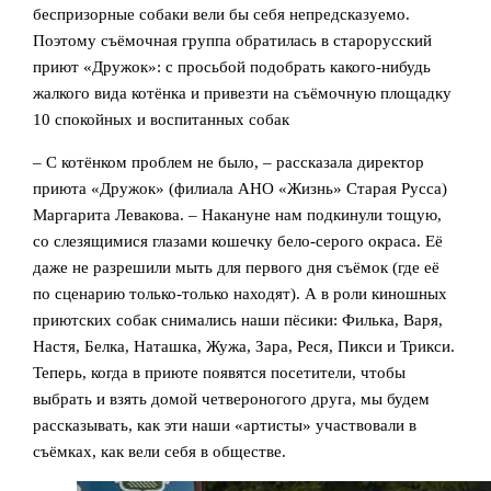
беспризорные собаки вели бы себя непредсказуемо.
Поэтому съёмочная группа обратилась в старорусский
приют «Дружок»: с просьбой подобрать какого-нибудь
жалкого вида котёнка и привезти на съёмочную площадку
10 спокойных и воспитанных собак
– С котёнком проблем не было, – рассказала директор
приюта «Дружок» (филиала АНО «Жизнь» Старая Русса)
Маргарита Левакова. – Накануне нам подкинули тощую,
со слезящимися глазами кошечку бело-серого окраса. Её
даже не разрешили мыть для первого дня съёмок (где её
по сценарию только-только находят). А в роли киношных
приютских собак снимались наши пёсики: Филька, Варя,
Настя, Белка, Наташка, Жужа, Зара, Реся, Пикси и Трикси.
Теперь, когда в приюте появятся посетители, чтобы
выбрать и взять домой четвероногого друга, мы будем
рассказывать, как эти наши «артисты» участвовали в
съёмках, как вели себя в обществе.